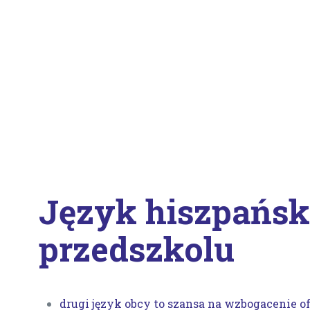
Język hiszpańsk
przedszkolu
drugi język obcy to szansa na wzbogacenie o