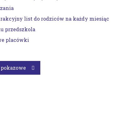
czania
trakcyjny list do rodziców na każdy miesiąc
iu przedszkola
we placówki
a pokazowe