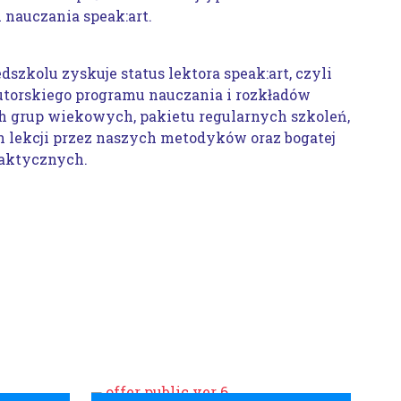
nauczania speak:art.
szkolu zyskuje status lektora speak:art, czyli
autorskiego programu nauczania i rozkładów
h grup wiekowych, pakietu regularnych szkoleń,
h lekcji przez naszych metodyków oraz bogatej
daktycznych.