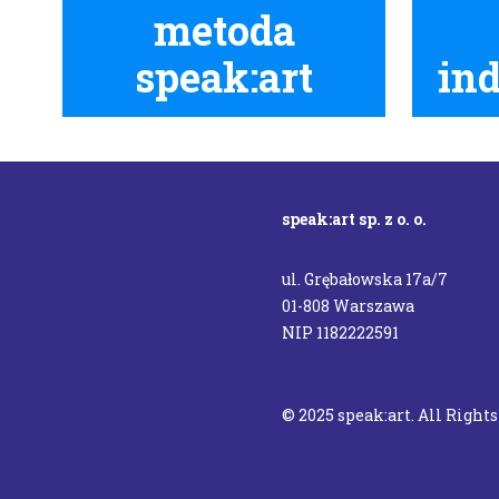
metoda
speak:art
in
speak:art sp. z o. o.
ul. Grębałowska 17a/7
01-808 Warszawa
NIP 1182222591
© 2025 speak:art. All Right