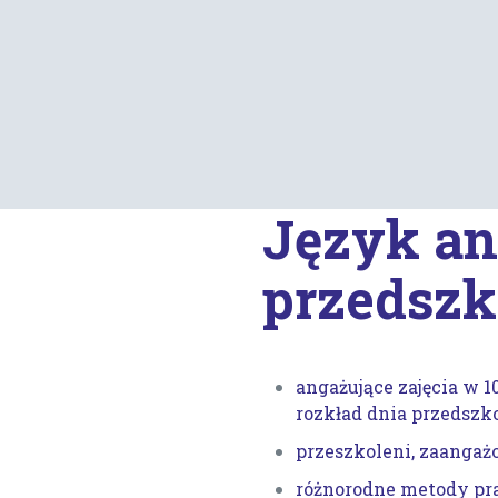
Język an
przedszk
angażujące zajęcia w
rozkład dnia przedszk
przeszkoleni, zaangaż
różnorodne metody pr