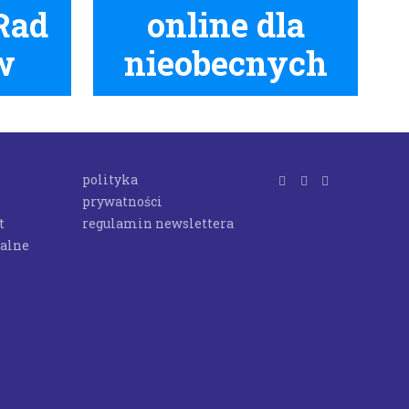
 Rad
online dla
w
nieobecnych
polityka
prywatności
t
regulamin newslettera
ualne