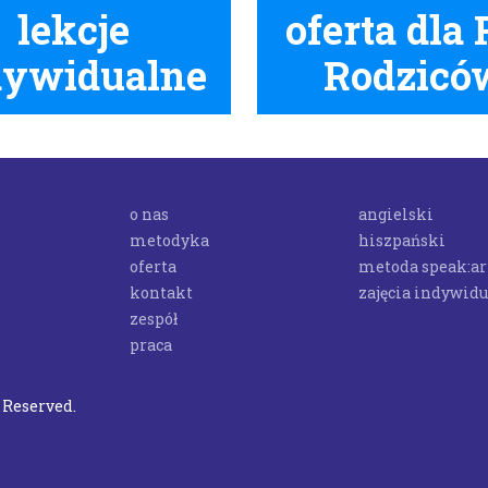
lekcje
oferta dla
dywidualne
Rodzicó
o nas
angielski
metodyka
hiszpański
oferta
metoda speak:ar
kontakt
zajęcia indywid
zespół
praca
s Reserved.