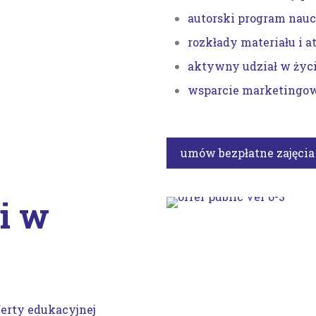
autorski program nau
rozkłady materiału i a
aktywny udział w życ
wsparcie marketingo
umów bezpłatne zajęci
i w
ferty edukacyjnej