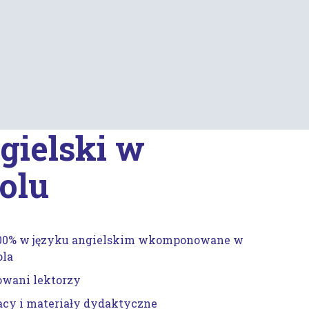
gielski w
olu
 100% w języku angielskim wkomponowane w
ola
owani lektorzy
acy i materiały dydaktyczne