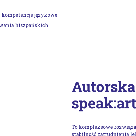
y kompetencje językowe
owania hiszpańskich
Autorska
speak:ar
To kompleksowe rozwiązani
stabilność zatrudnienia l