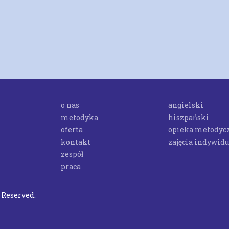
o nas
angielski
metodyka
hiszpański
oferta
opieka metodyc
kontakt
zajęcia indywid
zespół
praca
s Reserved.