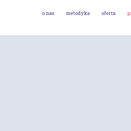
o nas
metodyka
oferta
p