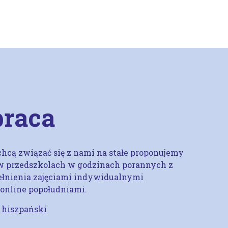
praca
chcą związać się z nami na stałe proponujemy
ć w przedszkolach w godzinach porannych z
ełnienia zajęciami indywidualnymi
 online popołudniami.
i hiszpański