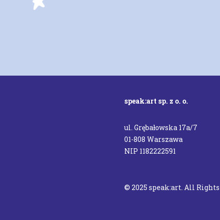
speak:art sp. z o. o.
ul. Grębałowska 17a/7
01-808 Warszawa
NIP 1182222591
© 2025 speak:art. All Right