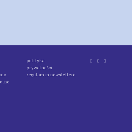
polityka
prywatności
zna
regulamin newslettera
ualne