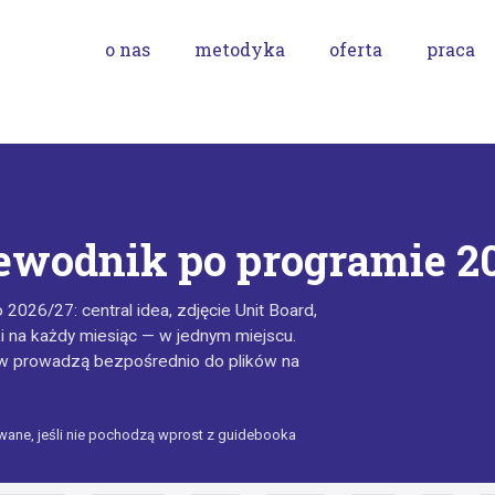
o nas
metodyka
oferta
praca