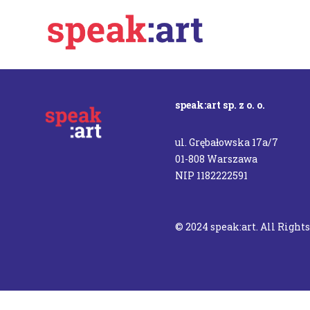
speak:art sp. z o. o.
ul. Grębałowska 17a/7
01-808 Warszawa
NIP 1182222591
© 2024 speak:art. All Right