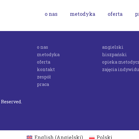
o nas
metodyka
oferta
p
o nas
angielski
metodyka
hiszpański
oferta
opieka metodyc
kontakt
zajęcia indywid
zespół
praca
s Reserved.
English
(
Angielski
)
Polski