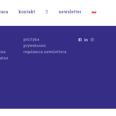
raca
kontakt
newsletter
polityka
prywatności
zna
regulamin newslettera
ualne